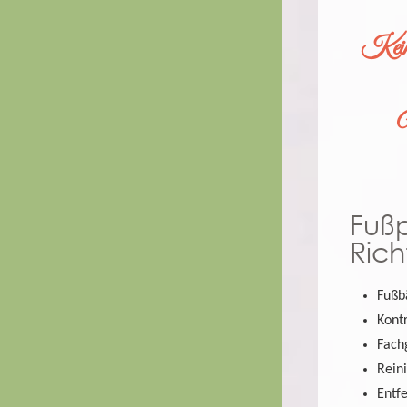
Kein
N
Fuß
Rich
Fußb
Kont
Fach
Rein
Entf