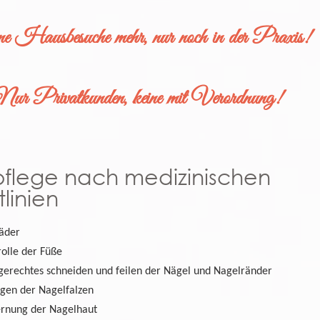
e Hausbesuche mehr, nur noch in der Praxis!
ur Privatkunden, keine mit Verordnung!
pflege nach medizinischen
tlinien
äder
rolle der Füße
gerechtes schneiden und feilen der Nägel und Nagelränder
igen der Nagelfalzen
ernung der Nagelhaut