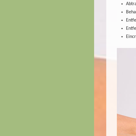
Abtr
Beha
Entf
Entf
Einc