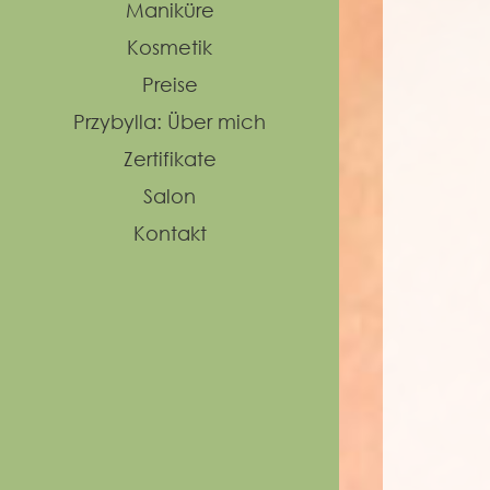
Maniküre
Kosmetik
Preise
Przybylla: Über mich
Zertifikate
Salon
Kontakt